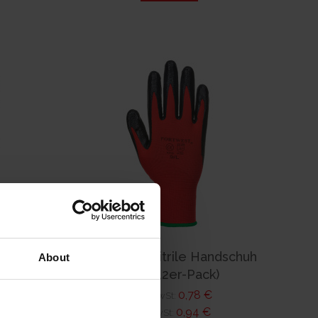
dschuh
Flexo Grip Nitrile Handschuh
About
A310 (12er-Pack)
0,78 €
zzgl. MwSt:
0,94 €
Inkl. MwSt: