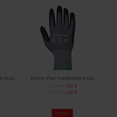
h A140
Dermi-Flex Handschuh A350
2,81 €
zzgl. MwSt:
3,39 €
Inkl. MwSt:
DETAILS