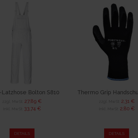
-Latzhose Bolton S810
Thermo Grip Handschu
27,89 €
2,31 €
zzgl. MwSt:
zzgl. MwSt:
33,74 €
2,80 €
Inkl. MwSt:
Inkl. MwSt:
DETAILS
DETAILS