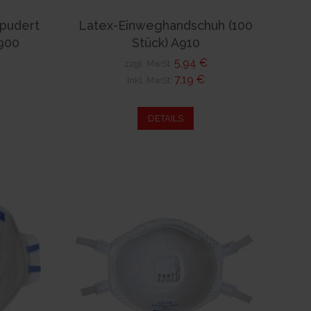
pudert
Latex-Einweghandschuh (100
A900
Stück) A910
5,94 €
zzgl. MwSt:
7,19 €
Inkl. MwSt:
DETAILS