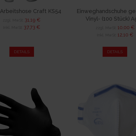
Arbeitshose Craft KS54
Einweghandschuhe ge
Vinyl- (100 Stück) 
31,19 €
zzgl. MwSt:
37,73 €
10,00 €
Inkl. MwSt:
zzgl. MwSt:
12,10 €
Inkl. MwSt:
DETAILS
DETAILS