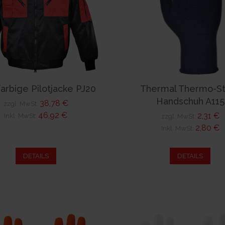
arbige Pilotjacke PJ20
Thermal Thermo-St
Handschuh A115
38,78 €
zzgl. MwSt:
46,92 €
2,31 €
Inkl. MwSt:
zzgl. MwSt:
2,80 €
Inkl. MwSt:
DETAILS
DETAILS