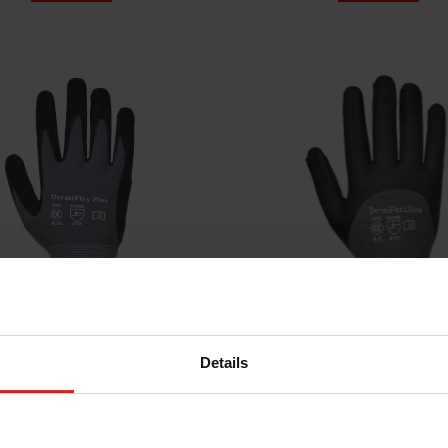
i-Flex Plus Handschuh
Dermiflex Ultra Han
Details
A351
A352
3,22 €
3,22 €
zzgl. MwSt:
zzgl. MwSt:
3,89 €
3,89 €
Inkl. MwSt:
Inkl. MwSt: