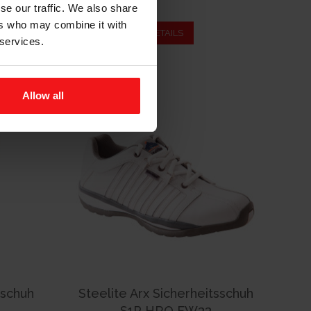
se our traffic. We also share
ers who may combine it with
DETAILS
 services.
Allow all
dschuh
Steelite Arx Sicherheitsschuh
S1P HRO FW33