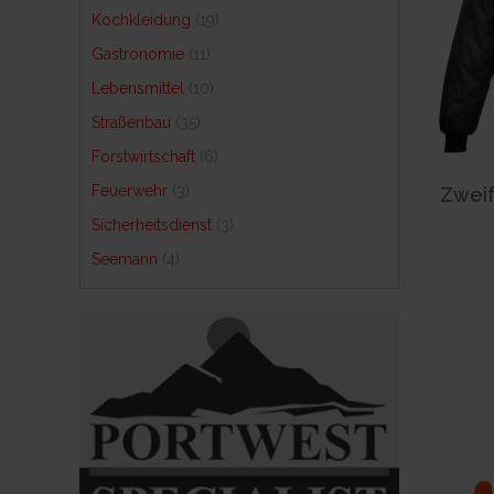
Kochkleidung
(19)
Gastronomie
(11)
Lebensmittel
(10)
Straßenbau
(35)
Forstwirtschaft
(6)
Feuerwehr
(3)
Zweif
Sicherheitsdienst
(3)
Seemann
(4)